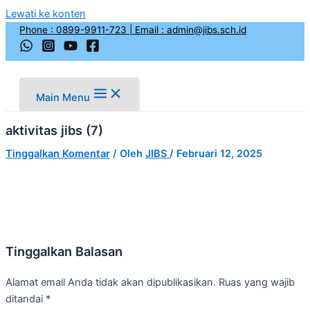
Lewati ke konten
Phone : 0899-9911-723 | Email :
admin@jibs.sch.id
Main Menu
aktivitas jibs (7)
Tinggalkan Komentar
/ Oleh
JIBS
/
Februari 12, 2025
Tinggalkan Balasan
Alamat email Anda tidak akan dipublikasikan.
Ruas yang wajib
ditandai
*