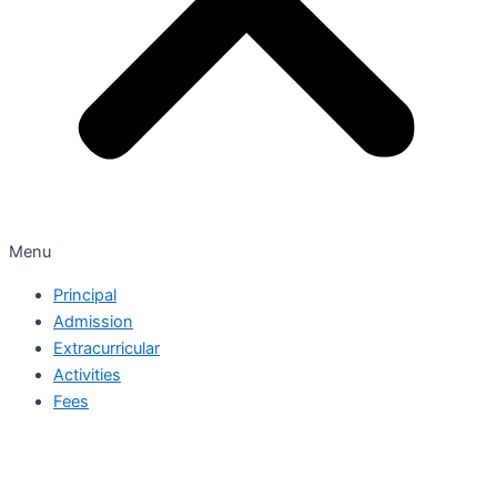
Menu
Principal
Admission
Extracurricular
Activities
Fees
Jakarta Islamic Boarding School
by
@elmubarakfury
Copyright
2025