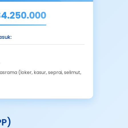
4.250.000
suk:
m
srama (loker, kasur, seprai, selimut,
PP)