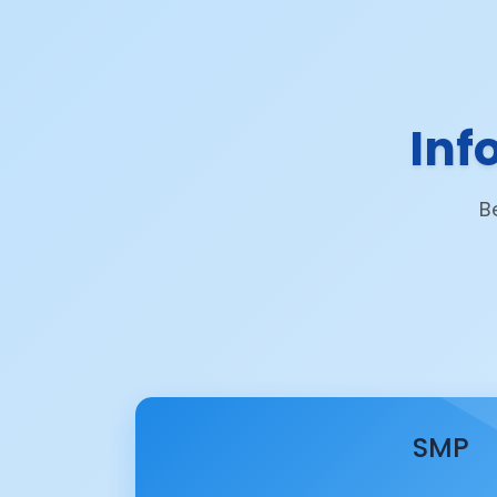
Inf
B
SMP