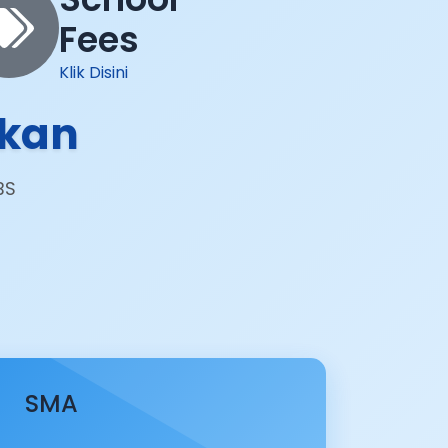
Fees
Klik Disini
ikan
BS
SMA