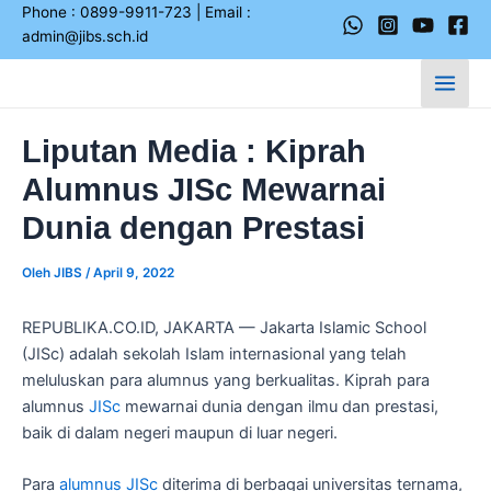
Lewati
Post
Phone : 0899-9911-723 | Email :
admin@jibs.sch.id
ke
navigation
konten
Main
Men
Liputan Media : Kiprah
Alumnus JISc Mewarnai
Dunia dengan Prestasi
Oleh
JIBS
/
April 9, 2022
REPUBLIKA.CO.ID, JAKARTA — Jakarta Islamic School
(JISc) adalah sekolah Islam internasional yang telah
meluluskan para alumnus yang berkualitas. Kiprah para
alumnus
JISc
mewarnai dunia dengan ilmu dan prestasi,
baik di dalam negeri maupun di luar negeri.
Para
alumnus JISc
diterima di berbagai universitas ternama,