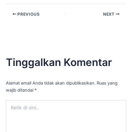
PREVIOUS
NEXT
Tinggalkan Komentar
Alamat email Anda tidak akan dipublikasikan.
Ruas yang
wajib ditandai
*
Ketik
di
sini..