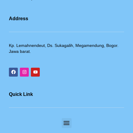
Address
Kp. Lemahnendeut, Ds. Sukagalih, Megamendung, Bogor.
Jawa barat.
Facebook
Instagram
Youtube
Quick Link
Menu