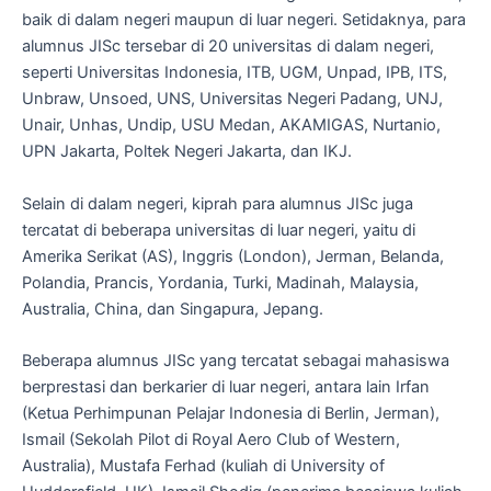
baik di dalam negeri maupun di luar negeri. Setidaknya, para
alumnus JISc tersebar di 20 universitas di dalam negeri,
seperti Universitas Indonesia, ITB, UGM, Unpad, IPB, ITS,
Unbraw, Unsoed, UNS, Universitas Negeri Padang, UNJ,
Unair, Unhas, Undip, USU Medan, AKAMIGAS, Nurtanio,
UPN Jakarta, Poltek Negeri Jakarta, dan IKJ.
Selain di dalam negeri, kiprah para alumnus JISc juga
tercatat di beberapa universitas di luar negeri, yaitu di
Amerika Serikat (AS), Inggris (London), Jerman, Belanda,
Polandia, Prancis, Yordania, Turki, Madinah, Malaysia,
Australia, China, dan Singapura, Jepang.
Beberapa alumnus JISc yang tercatat sebagai mahasiswa
berprestasi dan berkarier di luar negeri, antara lain Irfan
(Ketua Perhimpunan Pelajar Indonesia di Berlin, Jerman),
Ismail (Sekolah Pilot di Royal Aero Club of Western,
Australia), Mustafa Ferhad (kuliah di University of