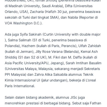
Huddersfield, UK), Ismail Shodiq (penerima beasiswa kuliah
di Madinah University, Saudi Arabia), Difta (Universitas
Orlando, USA), Zacharia (Hafizh 30 juz, penerima beasiswa
sekolah di Turki dari tingkat SMA), dan Nabila (Reporter di
VOA Washington D.C.).
Ada juga Syifa Sakinah (Curtin University with double major
), Salma Salimah (S1 di Turki, penerima beasiswa di
Polandia), Hazhem (kuliah di Paris, Perancis), Ulfah Zahidah
(kuliah di Jerman), Jilly Rose Verana (Belanda), Kemal Ash
Shiddiq (S1 dan S2 di UK), M. Fikri dan M. Daffa (kuliah di
Asia Pacific University/APU, Jepang), Sarah Imtihan Basalim
(Universitas Malaya, Malaysia, sekarang menjadi Sekretaris
PPI Malaysia) dan Zahra Alika Salsabila alumnus Teknik
Kimia Internasional UI (jalur undangan), bekerja di L’oreal
Paris International.
Selain dalam bidang akademik, alumnus JISc juga
menorehkan prestasi di berbagai bidang. Sebut saja Fathan